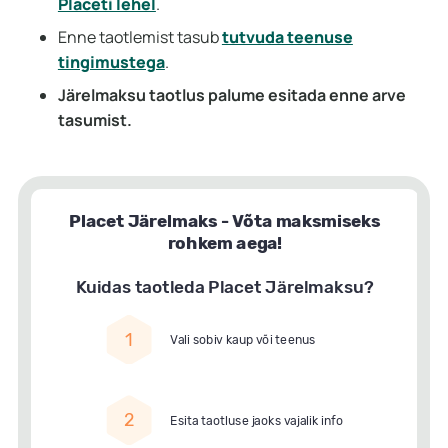
Placeti lehel
.
Enne taotlemist tasub
tutvuda teenuse
tingimustega
.
Järelmaksu taotlus palume esitada enne arve
tasumist.