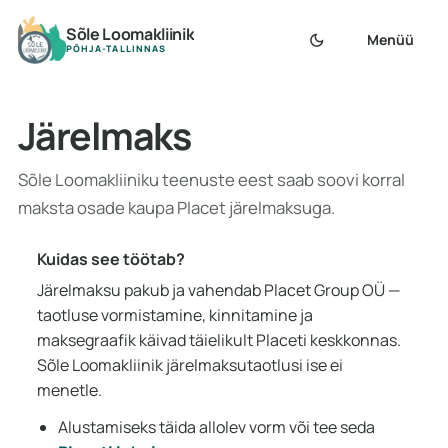
Sõle Loomakliinik
dark_mode
Menüü
PÕHJA-TALLINNAS
Järelmaks
Sõle Loomakliiniku teenuste eest saab soovi korral
maksta osade kaupa Placet järelmaksuga.
Kuidas see töötab?
Järelmaksu pakub ja vahendab Placet Group OÜ —
taotluse vormistamine, kinnitamine ja
maksegraafik käivad täielikult Placeti keskkonnas.
Sõle Loomakliinik järelmaksutaotlusi ise ei
menetle.
Alustamiseks täida allolev vorm või tee seda