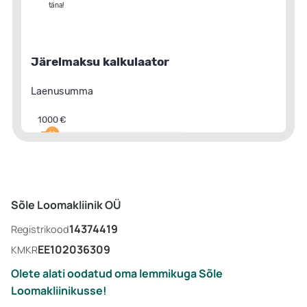
Sõle Loomakliinik OÜ
14374419
Registrikood
EE102036309
KMKR
Olete alati oodatud oma lemmikuga Sõle
Loomakliinikusse!